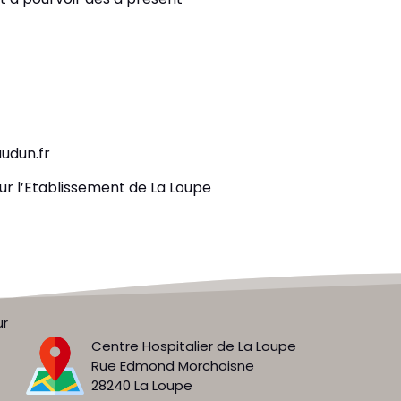
udun.fr
ur l’Etablissement de La Loupe
ur
Centre Hospitalier de La Loupe
Rue Edmond Morchoisne
28240 La Loupe