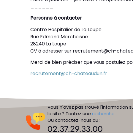
______
Personne à contacter
Centre Hospitalier de La Loupe
Rue Edmond Morchoisne
28240 La Loupe
CV à adresser sur recrutement@ch-chatea
Merci de bien préciser que vous postulez po
recrutement@ch-chateaudun.fr
Vous n'avez pas trouvé l'information s
le site ? Tentez une
recherche
Ou contactez-nous au :
02.37.29.33.00