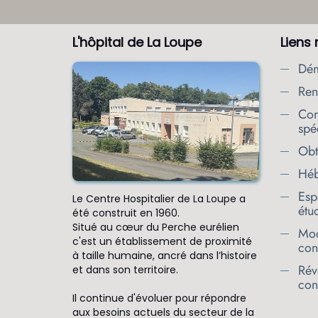
L'hôpital de La Loupe
Liens
Dém
Ren
Con
spéc
Obt
Héb
Esp
Le Centre Hospitalier de La Loupe a
étu
été construit en 1960.
Situé au cœur du Perche eurélien
Mod
c'est un établissement de proximité
conf
à taille humaine, ancré dans l’histoire
Rév
et dans son territoire.
conf
Il continue d'évoluer pour répondre
aux besoins actuels du secteur de la