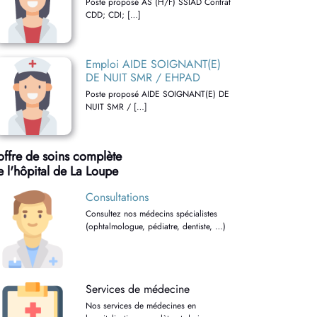
Poste proposé AS (H/F) SSIAD Contrat
CDD; CDI; […]
Emploi AIDE SOIGNANT(E)
DE NUIT SMR / EHPAD
Poste proposé AIDE SOIGNANT(E) DE
NUIT SMR / […]
'offre de soins complète
e l'hôpital de La Loupe
Consultations
Consultez nos médecins spécialistes
(ophtalmologue, pédiatre, dentiste, …)
Services de médecine
Nos services de médecines en