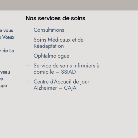
Nos services de soins
Consultations
e vous
rs Vœux
Soins Médicaux et de
Réadaptation
r de La
Ophtalmologue
Service de soins infirmiers à
domicile – SSIAD
uveau
re
Centre d’Accueil de Jour
oupe
Alzheimer – CAJA