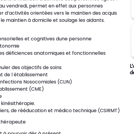
i au vendredi, permet en effet aux personnes
r d’activités orientées vers le maintien des acquis
 le maintien à domicile et soulage les aidants.
sensorielles et cognitives dune personne
utonomie
es déficiences anatomiques et fonctionnelles
L
uler des objectifs de soins
d
t de l établissement
 Infections Nosocomiales (CLIN)
tablissement (CME)
e
kinésithérapie.
rmiers, de rééducation et médico technique (CSIRMT)
ithérapeute
t à pourvoir dès à présent